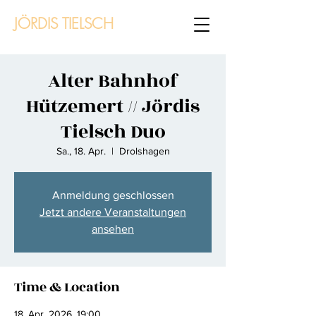
JÖRDIS TIELSCH
Alter Bahnhof
Hützemert // Jördis
Tielsch Duo
Sa., 18. Apr.
  |  
Drolshagen
Anmeldung geschlossen
Jetzt andere Veranstaltungen
ansehen
Time & Location
18. Apr. 2026, 19:00