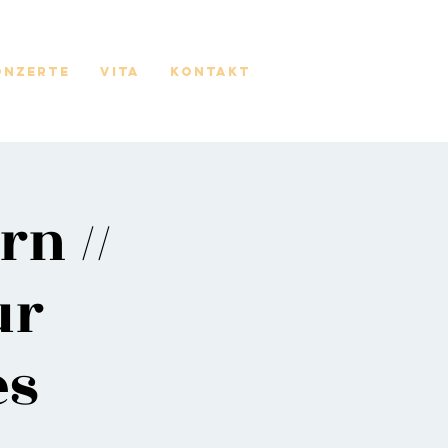
onzerte
Vita
Kontakt
rn //
ur
es