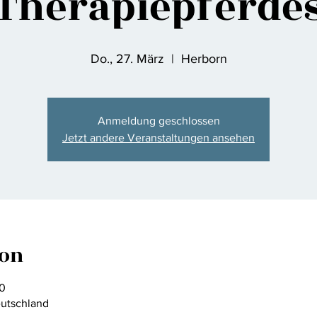
Therapiepferde
Do., 27. März
  |  
Herborn
Anmeldung geschlossen
Jetzt andere Veranstaltungen ansehen
ion
00
eutschland