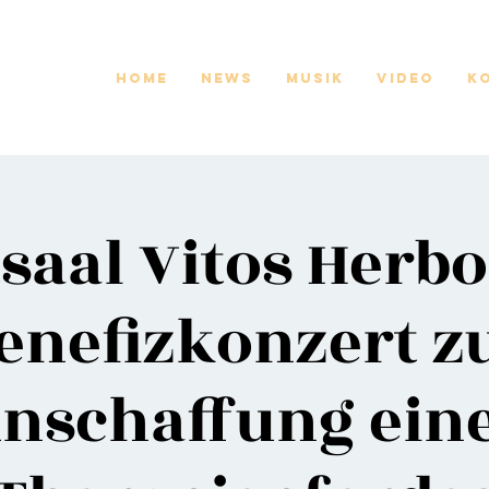
Home
News
Musik
Video
K
saal Vitos Herbo
enefizkonzert z
nschaffung ein