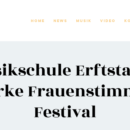
Home
News
Musik
Video
K
ikschule Erftstad
rke Frauensti
Festival