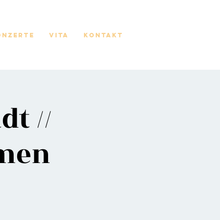
onzerte
Vita
Kontakt
t //
mmen